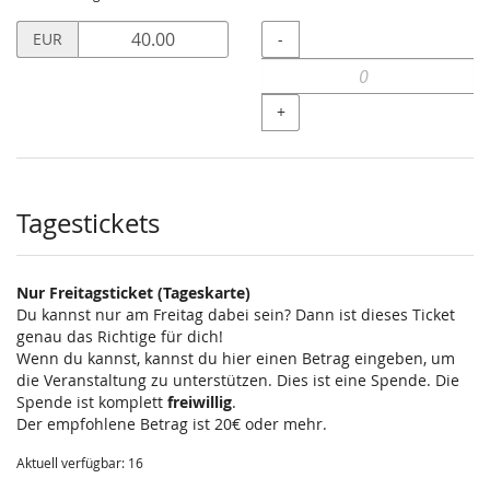
Preis
Menge
-
EUR
in
EUR
für
+
Normales
Ticket
setzen
Tagestickets
Nur Freitagsticket (Tageskarte)
Du kannst nur am Freitag dabei sein? Dann ist dieses Ticket
genau das Richtige für dich!
Wenn du kannst, kannst du hier einen Betrag eingeben, um
die Veranstaltung zu unterstützen. Dies ist eine Spende. Die
Spende ist komplett
freiwillig
.
Der empfohlene Betrag ist 20€ oder mehr.
Aktuell verfügbar: 16