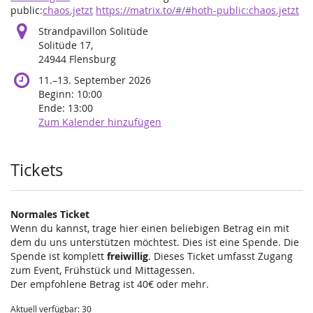
public:
chaos.jetzt
https://matrix.to/#/#hoth-public:chaos.jetzt
Strandpavillon Solitüde
Solitüde 17,
24944 Flensburg
bis
11.
–
13. September 2026
Beginn:
10:00
Ende:
13:00
Zum Kalender hinzufügen
Produkte
Tickets
Normales Ticket
Wenn du kannst, trage hier einen beliebigen Betrag ein mit
dem du uns unterstützen möchtest. Dies ist eine Spende. Die
Spende ist komplett
freiwillig
. Dieses Ticket umfasst Zugang
zum Event, Frühstück und Mittagessen.
Der empfohlene Betrag ist 40€ oder mehr.
Aktuell verfügbar: 30