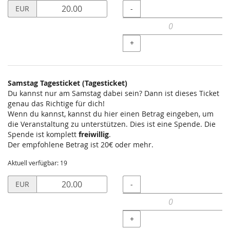
Preis
Menge
-
EUR
in
EUR
für
+
Nur
Freitagsticket
(Tageskarte)
setzen
Samstag Tagesticket (Tagesticket)
Du kannst nur am Samstag dabei sein? Dann ist dieses Ticket
genau das Richtige für dich!
Wenn du kannst, kannst du hier einen Betrag eingeben, um
die Veranstaltung zu unterstützen. Dies ist eine Spende. Die
Spende ist komplett
freiwillig
.
Der empfohlene Betrag ist 20€ oder mehr.
Aktuell verfügbar: 19
Preis
Menge
-
EUR
in
EUR
für
+
Samstag