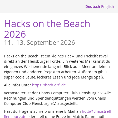
Zum
Deutsch
English
Haupt-
Inhalt
Hacks on the Beach
springen
2026
bis
11.
–
13. September 2026
Hacks on the Beach ist ein kleines Hack- und Frickelfestival
direkt an der Flensburger Förde. Ein weiteres Mal kannst du
ein ganzes Wochenende lang mit Blick aufs Meer an deinen
eigenen und anderen Projekten arbeiten. Außerdem gibt's
super coole Leute, leckeres Essen und jede Menge Spaß.
Alle Infos unter
https://hotb.c3fl.de
Veranstalter ist der Chaos Computer Club Flensburg e.V. Alle
Rechnungen und Spendenquittungen werden vom Chaos
Computer Club Flensburg e.V. ausgestellt.
Hast du Fragen? Schreib uns eine E-Mail an
hotb@chaostreff-
flensburg.de
oder stell deine Frage im Matrix-Raum: hoth-